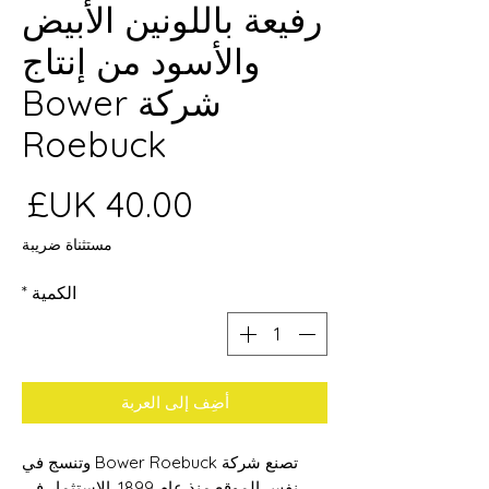
رفيعة باللونين الأبيض
والأسود من إنتاج
شركة Bower
Roebuck
ال
مستثناة ضريبة
الكمية
*
أضِف إلى العربة
تصنع شركة Bower Roebuck وتنسج في
نفس الموقع منذ عام 1899. الاستثمار في