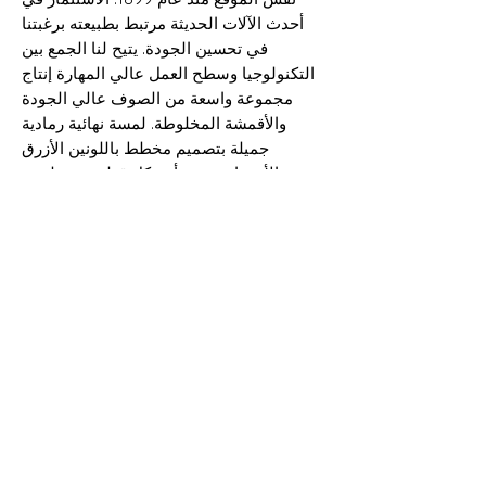
أحدث الآلات الحديثة مرتبط بطبيعته برغبتنا
في تحسين الجودة. يتيح لنا الجمع بين
التكنولوجيا وسطح العمل عالي المهارة إنتاج
مجموعة واسعة من الصوف عالي الجودة
والأقمشة المخلوطة. لمسة نهائية رمادية
جميلة بتصميم مخطط باللونين الأزرق
والأرجواني، وستأتي كل قطعة مع ملصق
وعلامة منسوجة حصرية
"تقرأ Salvedge" صوف نقي - صنع في
هديرسفيلد بإنجلترا"
معلومات الشحن
يمكن شحن جميع البضائع إلى أي مكان في
التركيب والعرض والوزن والطول
المملكة المتحدة وحول العالم. إذا كنت
بحاجة إلى مزيد من المساعدة، يرجى
100% صوف سوبر 100
الاتصال بأحد أعضاء الفريق.
150سم
250 جرام