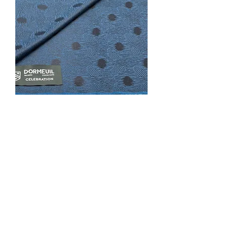
Blue Peacock Wool & Silk
CELEBRATION Fabric By Dormeuil -
2.95 Meters
السعر
مستثناة ضريبة
أضِف إلى العربة