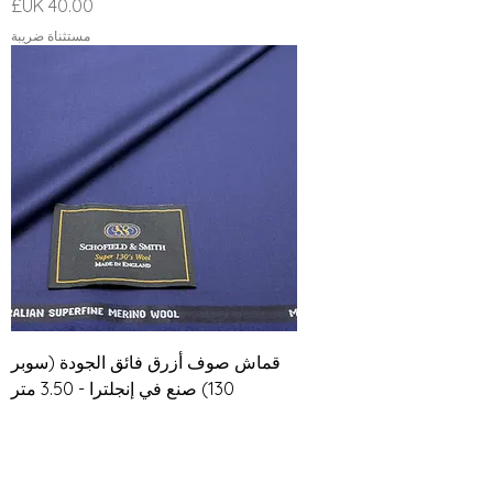
السعر
مستثناة ضريبة
قماش صوف أزرق فائق الجودة (سوبر
130) صنع في إنجلترا - 3.50 متر
السعر
مستثناة ضريبة