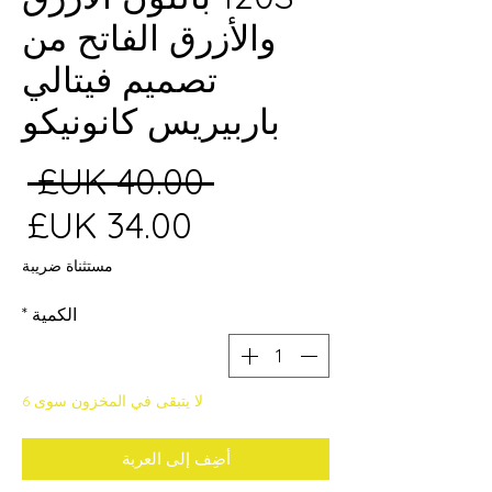
والأزرق الفاتح من
تصميم فيتالي
باربيريس كانونيكو
سع
 ‏40.00 UK£ 
سع
عا
الب
مستثناة ضريبة
الكمية
*
لا يتبقى في المخزون سوى 6
أضِف إلى العربة