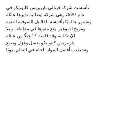
تأسست شركة فيتالي باربيريس كانونيكو في
عام 1663، وهي شركة إيطالية تديرها عائلة
وتشتهر عالميًا بأقمشة الفلانيل الصوفية النقية
ومزيج الموهير. يقع مقرها في مقاطعة بييلا
الإيطالية، وقد قامت 13 جيلًا من عائلة
باربيريس كانونيكو بغسل وغزل وصبغ
وتشطيب أفضل المواد الخام في العالم يدويًا
وتحويلها إلى أقمشة مشهورة.
تقول SALVEDGE "صنع في إيطاليا - VITALE
BARBERIS CANONICO 1663 - SUPER
120S"
معلومات الشحن
يمكن شحن جميع البضائع إلى أي مكان في
التركيب والعرض والوزن والطول
المملكة المتحدة وحول العالم. إذا كنت
بحاجة إلى مزيد من المساعدة، يرجى
100% صوف سوبر 120
الاتصال بأحد أعضاء الفريق.
150سم