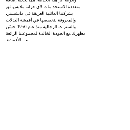
متعددة الاستخدامات لأي خزانة ملابس. ثق
بشركتنا العائلية العريقة في مانشستر،
والمعروفة بتخصصها في أقمشة البدلات
والسترات الرجالية منذ عام 1950. حسّن
مظهرك مع الجودة الخالدة لمجموعتنا الرائعة
من الأقمشة.
SELVEDGE READS - حصريًا لـ HUNT &
SHERRY SUPER 150S ***** DIAMOND ---
RITORTO *****
معلومات الشحن
يمكن شحن جميع البضائع إلى أي مكان في
التركيب والعرض والوزن والطول
المملكة المتحدة وحول العالم. لمزيد من
المساعدة، يُرجى التواصل مع أحد أعضاء
60% صوف سوبر 150
الفريق.
40% اصطناعي
عرض 150 سم
220 جرامًا
لا توجد مراجعات حتى الآن