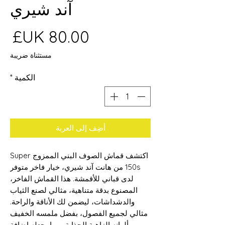
آند شيري
ال
مستثناة ضريبة
الكمية
*
أضِف إلى العربة
اكتشف قماش الصوف البني الممزوج Super
150s من هانت آند شيري، خيار فاخر متوفر
لدى قباني للأقمشة. هذا القماش الفاخر،
المصنوع بدقة متناهية، مثالي لصنع الثياب
والدشداشات، ليضمن لك الأناقة والراحة.
مثالي لجميع الفصول، بفضل ملمسه الخفيف
وألوانه الزاهية الجذابة، مما يجعله إضافة