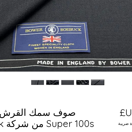
السعر
صوف سمك القرش ا
Super 100s من شركة Bower Roebuck
ة ضريبة