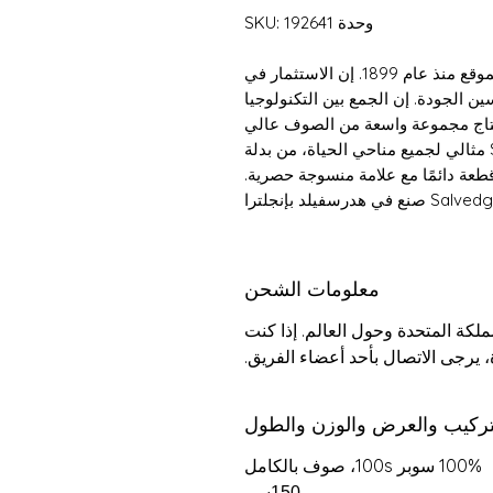
وحدة SKU: 192641
تصنع شركة Bower Roebuck وتنسج في نفس الموقع منذ عام 1899. إن الاستثمار في
ين الجودة. إن الجمع بين التكنولوجيا
إنتاج مجموعة واسعة من الصوف عالي
الجودة والأقمشة المخلوطة. صوف Super 100s مثالي لجميع مناحي الحياة، من بدلة
قطعة دائمًا مع علامة منسوجة حصرية.
درسفيلد بإنجلترا
معلومات الشحن
كة المتحدة وحول العالم. إذا كنت
 يرجى الاتصال بأحد أعضاء الفريق.
تركيب والعرض والوزن والطول
100% سوبر 100s، صوف بالكامل
150سم