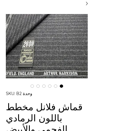
وحدة SKU: B2
قماش فلانل مخطط
باللون الرمادي
الفحمي والأبيض