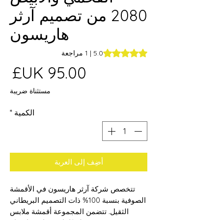
2080 من تصميم آرثر
هاريسون
ng is 5.0 out of five stars based on 1 review
5.0 | 1 مراجعة
ال
مستثناة ضريبة
الكمية
*
أضِف إلى العربة
تتخصص شركة آرثر هاريسون في الأقمشة
الصوفية بنسبة 100% ذات التصميم البريطاني
الثقيل. تتضمن المجموعة أقمشة ملابس