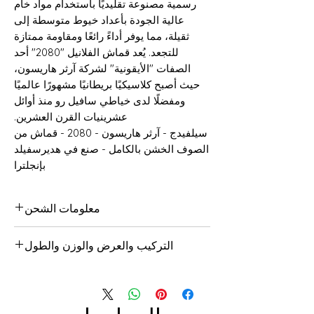
رسمية مصنوعة تقليديًا باستخدام مواد خام
عالية الجودة بأعداد خيوط متوسطة إلى
ثقيلة، مما يوفر أداءً رائعًا ومقاومة ممتازة
للتجعد. يُعد قماش الفلانيل "2080" أحد
الصفات "الأيقونية" لشركة آرثر هاريسون،
حيث أصبح كلاسيكيًا بريطانيًا مشهورًا عالميًا
ومفضلًا لدى خياطي سافيل رو منذ أوائل
عشرينيات القرن العشرين.
سيلفيدج - آرثر هاريسون - 2080 - قماش من
الصوف الخشن بالكامل - صنع في هديرسفيلد
بإنجلترا
معلومات الشحن
يمكن شحن جميع البضائع إلى أي مكان في
التركيب والعرض والوزن والطول
المملكة المتحدة وحول العالم. إذا كنت
بحاجة إلى مزيد من المساعدة، يرجى
100% صوف نقي
الاتصال بأحد أعضاء الفريق.
150سم
400 جرام