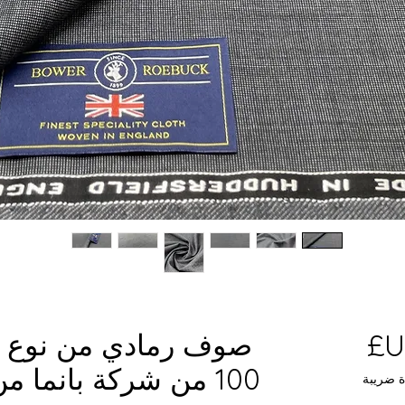
السعر
صوف رمادي من نوع بي
100 من شركة بانما م
ة ضريبة