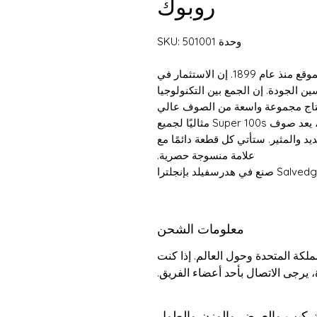
روبوك
وحدة SKU: 501001
تصنع شركة Bower Roebuck وتنسج في نفس الموقع منذ عام 1899. إن الاستثمار في
ين الجودة. إن الجمع بين التكنولوجيا
إنتاج مجموعة واسعة من الصوف عالي
الجودة والأقمشة المخلوطة. من مجموعة PANAMA، يعد صوف Super 100s مثاليًا لجميع
يد والمثير. ستأتي كل قطعة دائمًا مع
علامة منسوجة حصرية.
درسفيلد بإنجلترا
معلومات الشحن
كة المتحدة وحول العالم. إذا كنت
 يرجى الاتصال بأحد أعضاء الفريق.
تركيب والعرض والوزن والطول