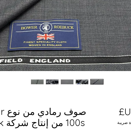
السعر
صو
100s من إنتاج شركة Bower Roebuck
ة ضريبة