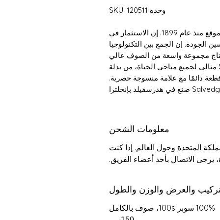
وحدة SKU: 120511
تصنع شركة Bower Roebuck وتنسج في نفس الموقع منذ عام 1899. إن الاستثمار في
ين الجودة. إن الجمع بين التكنولوجيا
إنتاج مجموعة واسعة من الصوف عالي
الجودة والأقمشة المخلوطة. صوف Super 100s مثالي لجميع مناحي الحياة، من بدلة
قطعة دائمًا مع علامة منسوجة حصرية.
درسفيلد بإنجلترا
معلومات الشحن
كة المتحدة وحول العالم. إذا كنت
 يرجى الاتصال بأحد أعضاء الفريق.
تركيب والعرض والوزن والطول
100% سوبر 100s، صوف بالكامل
150سم