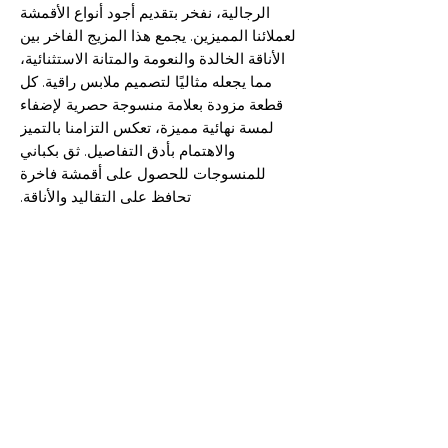
الرجالية، نفخر بتقديم أجود أنواع الأقمشة
لعملائنا المميزين. يجمع هذا المزيج الفاخر بين
الأناقة الخالدة والنعومة والمتانة الاستثنائية،
مما يجعله مثاليًا لتصميم ملابس راقية. كل
قطعة مزودة بعلامة منسوجة حصرية لإضفاء
لمسة نهائية مميزة، تعكس التزامنا بالتميز
والاهتمام بأدق التفاصيل. ثق بكباني
للمنسوجات للحصول على أقمشة فاخرة
تحافظ على التقاليد والأناقة.
نسيج ذو حواف منسوجة - صوف الكشمير
والكشمير - قماش من إنتاج شركة لورو بيانا
وشركاه - صنع في إيطاليا
معلومات الشحن
يمكن شحن جميع المنتجات إلى أي مكان
التركيب، العرض، الوزن والطول
في المملكة المتحدة وحول العالم. إذا كنت