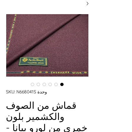
وحدة SKU: N668041S
قماش من الصوف
والكشمير بلون
خمري من لورو بيانا -