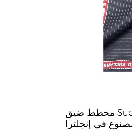
قماش صوف Super 150s مخطط ضيق
مصنوع في إنجلترا