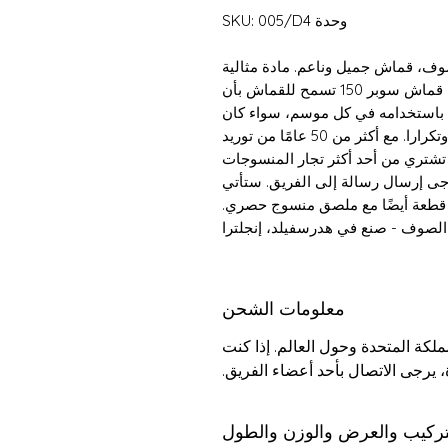
وحدة SKU: 005/D4
من الصوف، قماش جميل وناعم. مادة مثالية
لصنع البدلات والسترات والسراويل والأثواب. نعومة قماش سوبر 150 تسمح للقماش بأن
 باستخدامه في كل موسم، سواء كان
الطقس ممطرا أو مشمسا، سيدوم قماشك مرارا وتكرارا. مع أكثر من 50 عامًا من توريد
 تشتري من أحد أكثر تجار المنسوجات
رجى إرسال رسالة إلى الفريق. ستأتي
قطعة أيضًا مع ملصق منسوج حصري.
معلومات الشحن
كة المتحدة وحول العالم. إذا كنت
 يرجى الاتصال بأحد أعضاء الفريق.
تركيب والعرض والوزن والطول