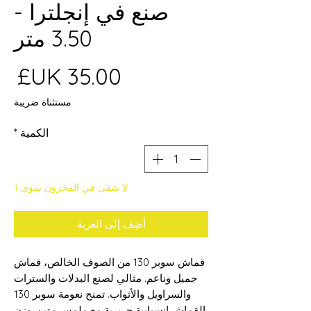
صنع في إنجلترا -
3.50 متر
ال
مستثناة ضريبة
الكمية
*
لا يتبقى في المخزون سوى 1
أضِف إلى العربة
قماش سوبر 130 من الصوف الخالص، قماش
جميل وناعم. مثالي لصنع البدلات والسترات
والسراويل والأثواب. تمنح نعومة سوبر 130
القماش انسيابية حريرية مع ملمس متين. وزن