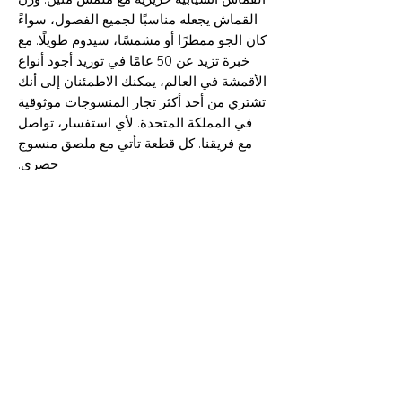
القماش يجعله مناسبًا لجميع الفصول، سواءً
كان الجو ممطرًا أو مشمسًا، سيدوم طويلًا. مع
خبرة تزيد عن 50 عامًا في توريد أجود أنواع
الأقمشة في العالم، يمكنك الاطمئنان إلى أنك
تشتري من أحد أكثر تجار المنسوجات موثوقية
في المملكة المتحدة. لأي استفسار، تواصل
مع فريقنا. كل قطعة تأتي مع ملصق منسوج
حصري.
سيلفيدج - صوف فائق الجودة 130S - صنع
في إنجلترا
معلومات الشحن
يمكن شحن جميع المنتجات إلى أي مكان
التركيب، العرض، الوزن والطول
في المملكة المتحدة وحول العالم. إذا كنت
بحاجة إلى مزيد من المساعدة، يُرجى
100% صوف سوبر 130
التواصل مع أحد أعضاء الفريق.