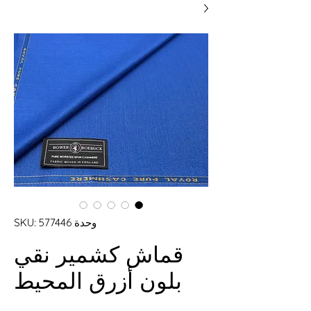
وحدة SKU: 577446
قماش كشمير نقي
بلون أزرق المحيط