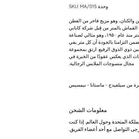
وحدة SKU: MA/01S
والكتان، وهو مزيج فاخر من القطن
هذا القماش بالمتر من قِبل شركة كاباني
للمنسوجات، وهي شركة عائلية موثوقة في مانشستر منذ عام ١٩٥٠، وهو مثالي لصناعة
يضمن التزامنا بالجودة أن كل متر يفي
مين ذوي الذوق الرفيع. ارتقِ بمجموعة
مات الذي يعكس عقودًا من الخبرة في
مجال منسوجات الملابس الرجالية.
رة من سيلفيدج - ماستانا - نيمسيس
معلومات الشحن
كة المتحدة وحول العالم. إذا كنت
رجى التواصل مع أحد أعضاء الفريق.